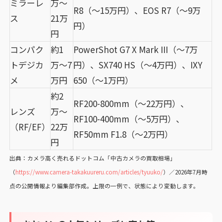
ミラーレ
万〜
R8（〜15万円）、EOS R7（〜9万
ス
21万
円）
円
コンパク
約1
PowerShot G7 X Mark III（〜7万
トデジカ
万〜7
円）、SX740 HS（〜4万円）、IXY
メ
万円
650（〜1万円）
約2
RF200-800mm（〜22万円）、
レンズ
万〜
RF100-400mm（〜5万円）、
（RF/EF）
22万
RF50mm F1.8（〜2万円）
円
出典：カメラ高く売れるドットコム「中古カメラの買取相場」
（
https://www.camera-takakuureru.com/articles/tyuuko/
）／2026年7月時
点の公開情報より編集部作成。上限の一例で、状態により変動します。