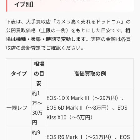
イプ別】
下表は、大手買取店「カメラ高く売れるドットコム」の
公開買取価格（上限の一例）をもとにした目安です。
相
場は機種・状態・時期で変動します
。実際の金額は各買
取店の最新査定でご確認ください。
相場
タイプ
の目
高価買取の例
安
約1
EOS-1D X Mark III（〜29万円）、
万〜
一眼レフ
EOS 6D Mark II（〜8万円）、EOS
30万
Kiss X10（〜5万円）
円
約9
EOS R6 Mark II（〜21万円）、EOS