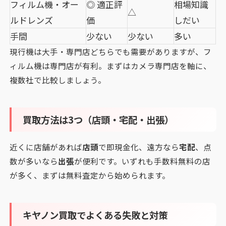
フィルム機・オー
◎ 適正評
相場知識
△
ルドレンズ
価
しだい
手間
少ない
少ない
多い
現行機は大手・専門店どちらでも需要がありますが、フ
ィルム機は専門店が有利。まずはカメラ専門店を軸に、
複数社で比較しましょう。
買取方法は3つ（店頭・宅配・出張）
近くに店舗があれば
店頭
で即現金化、遠方なら
宅配
、点
数が多いなら
出張
が便利です。いずれも手数料無料の店
が多く、まずは無料査定から始められます。
キヤノン買取でよくある失敗と対策